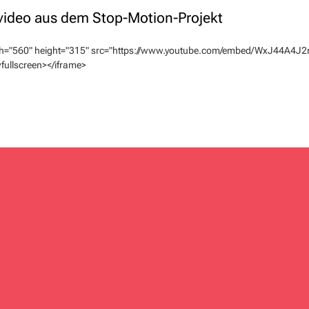
lvideo aus dem Stop-Motion-Projekt
th="560" height="315" src="https://www.youtube.com/embed/WxJ44A4J2m
fullscreen></iframe>