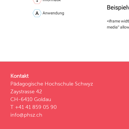
Beispie
Anwendung
<iframe wid
media" allow
Kontakt
Pädagogische Hochschule Schwyz
Zaystrasse 42
CH-6410 Goldau
T +41 41 859 05 90
info@phsz.ch