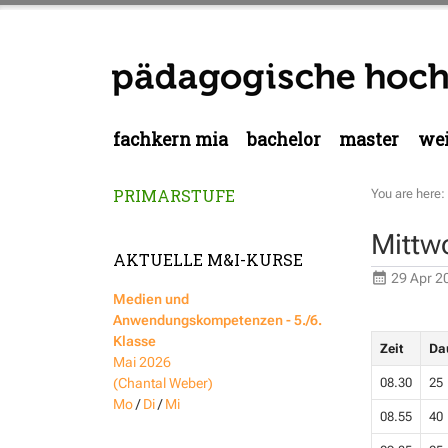
fachkern mia
bachelor
master
wei
PRIMARSTUFE
You are here:
Mittw
AKTUELLE M&I-KURSE
29 Apr 2
Medien und
Anwendungskompetenzen - 5./6.
Klasse
Zeit
Da
Mai 2026
08.30
25
(Chantal Weber)
Mo
/
Di
/
Mi
08.55
40