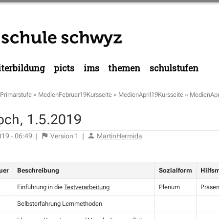
terbildung
picts
ims
themen
schulstufen
Primarstufe
»
MedienFebruar19Kursseite
»
MedienApril19Kursseite
»
MedienApr
och, 1.5.2019
019 - 06:49
|
Version
1
|
MartinHermida
uer
Beschreibung
Sozialform
Hilfsm
Einführung in die
Textverarbeitung
Plenum
Präsen
Selbsterfahrung Lernmethoden