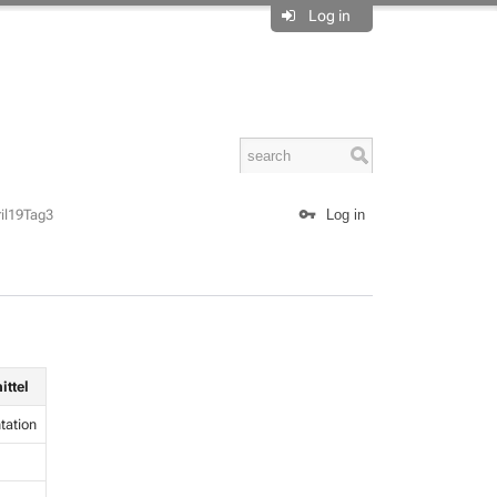
Log in
il19Tag3
Log in
ittel
tation