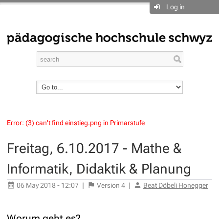
Log in
Error: (3) can't find einstieg.png in Primarstufe
Freitag, 6.10.2017 - Mathe &
Informatik, Didaktik & Planung
06 May 2018 - 12:07
|
Version
4
|
Beat Döbeli Honegger
Worum geht es?