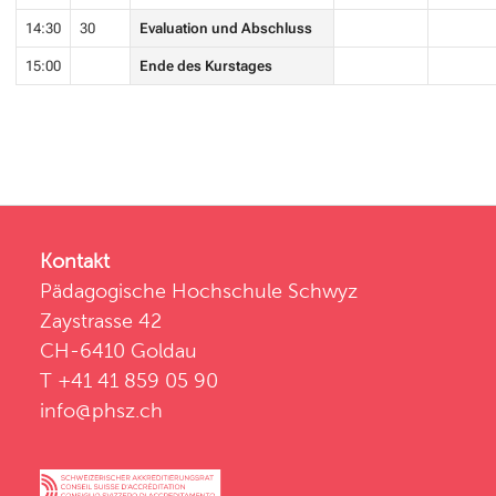
14:30
30
Evaluation und Abschluss
15:00
Ende des Kurstages
Kontakt
Pädagogische Hochschule Schwyz
Zaystrasse 42
CH-6410 Goldau
T +41 41 859 05 90
info@phsz.ch