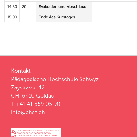
14:30
30
Evaluation und Abschluss
15:00
Ende des Kurstages
Kontakt
Pädagogische Hochschule Schwyz
Zaystrasse 42
CH-6410 Goldau
T +41 41 859 05 90
info@phsz.ch