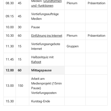
Medien:
Grundformen
08.30
45
Plenum
Präsentation
und -funktionen
Vertiefungsaufträge
09.15
45
Medien
10.00
30
Pause
10.30
60
Einführung ins Internet
Plenum
Präsentation
Vertiefungsangebote
11.30
15
Gruppen
Internet
Halbzeitquiz mit
11.45
15
Kahoot
12.00
60
Mittagspause
Arbeit am
Medienprojekt (15min
13.00
150
Pause)
Vertiefungsposten
15.30
Kurstag-Ende