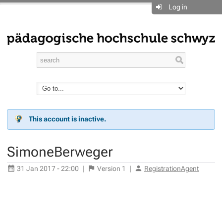
Log in
This account is inactive.
SimoneBerweger
31 Jan 2017 - 22:00
|
Version
1
|
RegistrationAgent