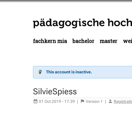
fachkern mia
bachelor
master
wei
This account is inactive.
SilvieSpiess
01 Oct 2019 - 17:39
|
Version
1
|
Registrat