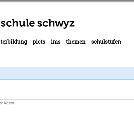
terbildung
picts
ims
themen
schulstufen
ionAgent