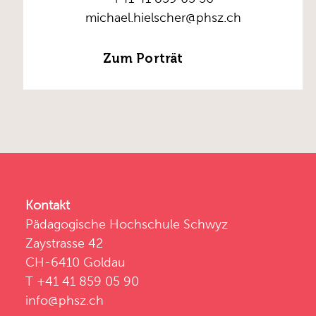
michael.hielscher@phsz.ch
Zum Porträt
Kontakt
Pädagogische Hochschule Schwyz
Zaystrasse 42
CH-6410 Goldau
T +41 41 859 05 90
info@phsz.ch