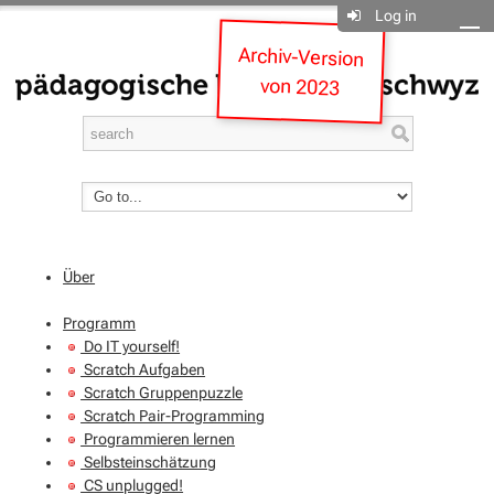
Log in
Archiv-Version
von 2023
Über
Programm
Do IT yourself!
Scratch Aufgaben
Scratch Gruppenpuzzle
Scratch Pair-Programming
Programmieren lernen
Selbsteinschätzung
CS unplugged!