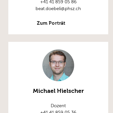
+41 41 859 05 86
beat.doebeli@phsz.ch
Zum Porträt
Michael Hielscher
Dozent
+41 41 859 05 36