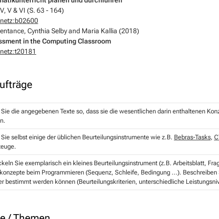
IV, V & VI (S. 63 - 164)
onetz:b02600
entance, Cynthia Selby and Maria Kallia (2018)
ssment in the Computing Classroom
onetz:t20181
ufträge
Sie die angegebenen Texte so, dass sie die wesentlichen darin enthaltenen Ko
n.
Sie selbst einige der üblichen Beurteilungsinstrumente wie z.B.
Bebras-Tasks
,
C
euge.
keln Sie exemplarisch ein kleines Beurteilungsinstrument (z.B. Arbeitsblatt, Fr
konzepte beim Programmieren (Sequenz, Schleife, Bedingung ...). Beschreiben 
r bestimmt werden können (Beurteilungskriterien, unterschiedliche Leistungsni
e / Themen