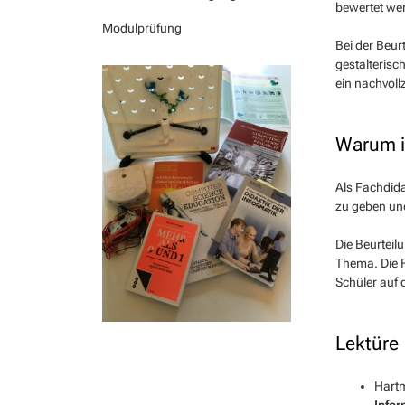
bewertet we
Modulprüfung
Bei der Beur
gestalterisc
ein nachvoll
Warum is
Als Fachdida
zu geben un
Die Beurteil
Thema. Die F
Schüler auf 
Lektüre
Hartm
Infor