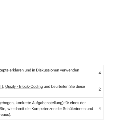
nzepte erklären und in Diskussionen verwenden
4
Tt
,
Quizly - Block-Coding
und beurteilen Sie diese
2
agebogen, konkrete Aufgabenstellung) für eines der
Sie, wie damit die Kompetenzen der Schülerinnen und
4
veaus).