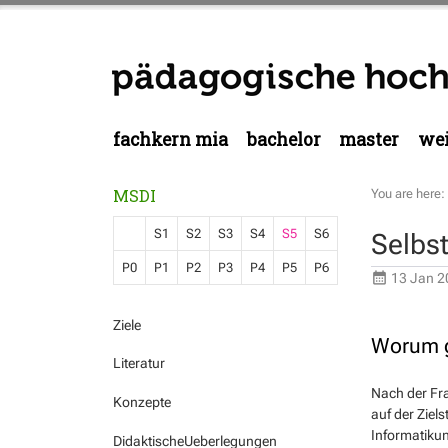
fachkern mia
bachelor
master
wei
MSDI
You are here:
S1
S2
S3
S4
S5
S6
Selbst
P0
P1
P2
P3
P4
P5
P6
13 Jan 2
Ziele
Worum g
Literatur
Nach der Fra
Konzepte
auf der Ziel
Informatikun
DidaktischeUeberlegungen