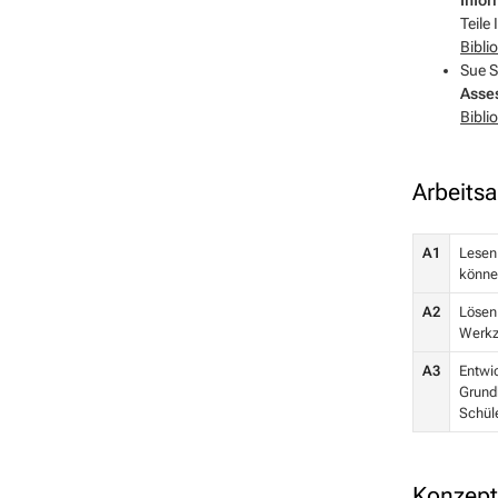
Teile 
Bibli
Sue S
Asse
Bibli
Arbeitsa
A1
Lesen 
könne
A2
Lösen 
Werkz
A3
Entwic
Grund
Schüle
Konzept