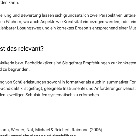
rden kann.
teilung und Bewertung lassen sich grundsätzlich zwei Perspektiven unters
hen Fächern, wo auch Aspekte wie Kreativität einbezogen werden, oder ein
ziehbarer Lösungsweg und ein korrektes Ergebnis entsprechend einer Mus
t das relevant?
ktikerin bzw. Fachdidaktiker sind Sie gefragt Empfehlungen zur konkret
d zu begründen.
ung von Schülerleistungen sowohl in formativer als auch in summativer Form 
achdidaktik ist gefragt, geeignete Instrumente und Anforderungsniveaus 
den jeweiligen Schulstufen systematisch zu erforschen.
ann, Werner; Näf, Michael & Reichert, Raimond (2006)
matikunterricht planen und durchführen