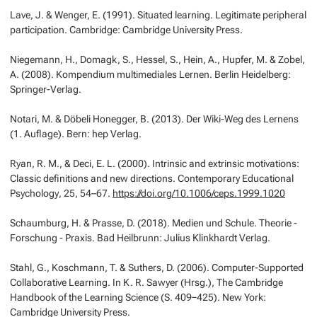
Lave, J. & Wenger, E. (1991).
Situated learning. Legitimate peripheral
participation.
Cambridge: Cambridge University Press.
Niegemann, H., Domagk, S., Hessel, S., Hein, A., Hupfer, M. & Zobel,
A. (2008).
Kompendium multimediales Lernen.
Berlin Heidelberg:
Springer-Verlag.
Notari, M. & Döbeli Honegger, B. (2013).
Der Wiki-Weg des Lernens
(1. Auflage). Bern: hep Verlag.
Ryan, R. M., & Deci, E. L. (2000). Intrinsic and extrinsic motivations:
Classic definitions and new directions.
Contemporary Educational
Psychology
, 25, 54–67.
https://doi.org/10.1006/ceps.1999.1020
Schaumburg, H. & Prasse, D. (2018).
Medien und Schule. Theorie -
Forschung - Praxis.
Bad Heilbrunn: Julius Klinkhardt Verlag.
Stahl, G., Koschmann, T. & Suthers, D. (2006). Computer-Supported
Collaborative Learning. In K. R. Sawyer (Hrsg.),
The Cambridge
Handbook of the Learning Science
(S. 409−425). New York:
Cambridge University Press.