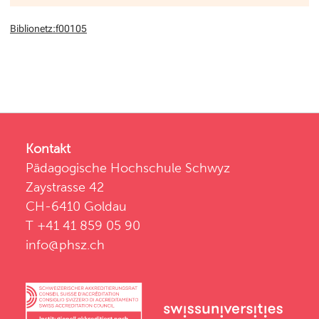
Biblionetz:f00105
Kontakt
Pädagogische Hochschule Schwyz
Zaystrasse 42
CH-6410 Goldau
T +41 41 859 05 90
info@phsz.ch