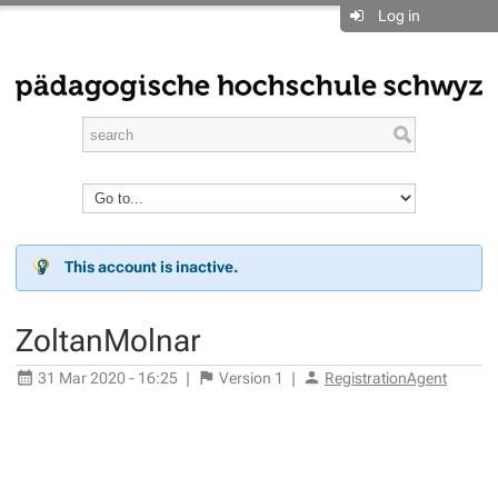
Log in
This account is inactive.
ZoltanMolnar
31 Mar 2020 - 16:25
|
Version
1
|
RegistrationAgent