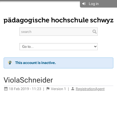
Log in
This account is inactive.
ViolaSchneider
18 Feb 2019 - 11:23
|
Version
1
|
RegistrationAgent