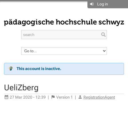
Log in
This account is inactive.
UeliZberg
27 Mar 2020 - 12:39
|
Version
1
|
RegistrationAgent