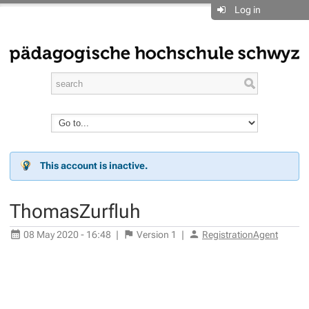
Log in
This account is inactive.
ThomasZurfluh
08 May 2020 - 16:48
|
Version
1
|
RegistrationAgent