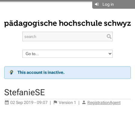
Log in
This account is inactive.
StefanieSE
02 Sep 2019 - 09:07
|
Version
1
|
RegistrationAgent