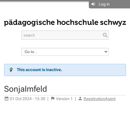
Log in
This account is inactive.
SonjaImfeld
01 Oct 2024 - 15:30
|
Version
1
|
RegistrationAgent