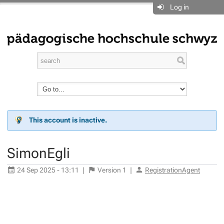
Log in
This account is inactive.
SimonEgli
24 Sep 2025 - 13:11
|
Version
1
|
RegistrationAgent