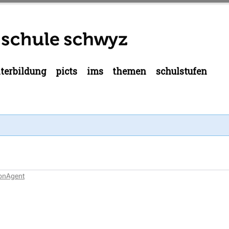
terbildung
picts
ims
themen
schulstufen
ionAgent