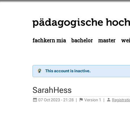
fachkern mia
bachelor
master
wei
This account is inactive.
SarahHess
07 Oct 2023 - 21:28
|
Version
1
|
Registrat