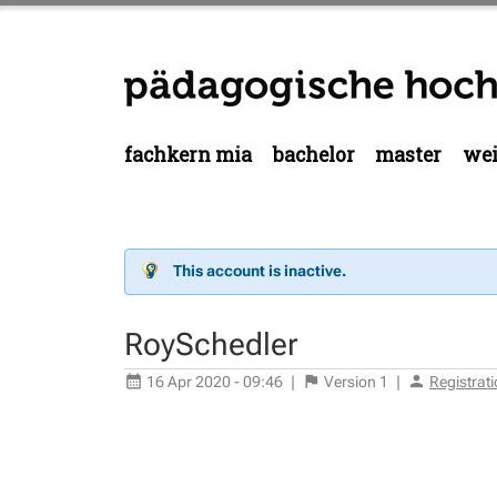
fachkern mia
bachelor
master
wei
This account is inactive.
RoySchedler
16 Apr 2020 - 09:46
|
Version
1
|
Registrat