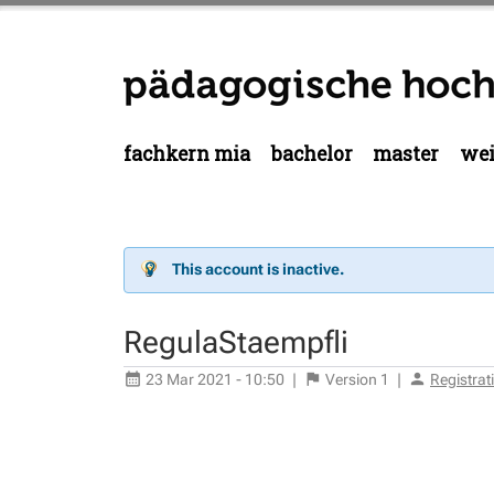
fachkern mia
bachelor
master
wei
This account is inactive.
RegulaStaempfli
23 Mar 2021 - 10:50
|
Version
1
|
Registra