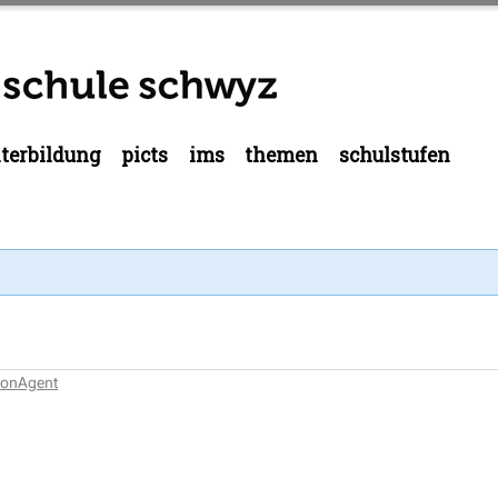
terbildung
picts
ims
themen
schulstufen
tionAgent