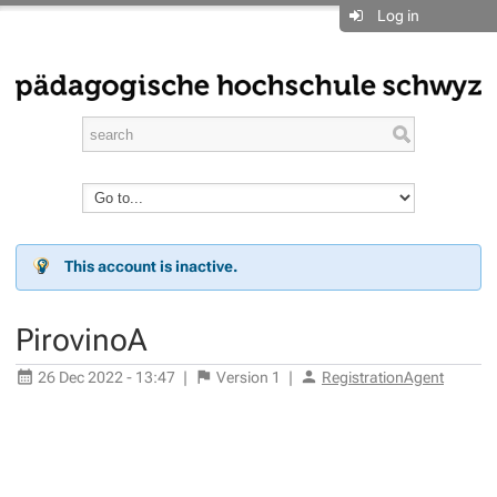
Log in
This account is inactive.
PirovinoA
26 Dec 2022 - 13:47
|
Version
1
|
RegistrationAgent