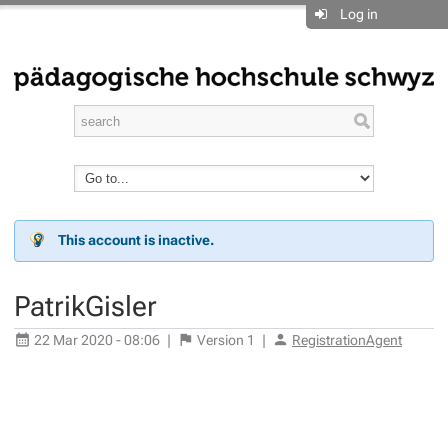
Log in
This account is inactive.
PatrikGisler
22 Mar 2020 - 08:06
|
Version
1
|
RegistrationAgent