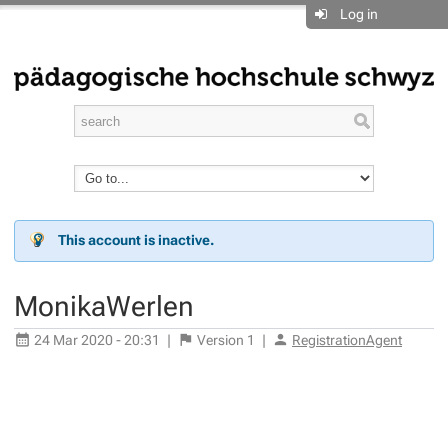
Log in
This account is inactive.
MonikaWerlen
24 Mar 2020 - 20:31
|
Version
1
|
RegistrationAgent