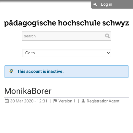
Log in
This account is inactive.
MonikaBorer
30 Mar 2020 - 12:31
|
Version
1
|
RegistrationAgent