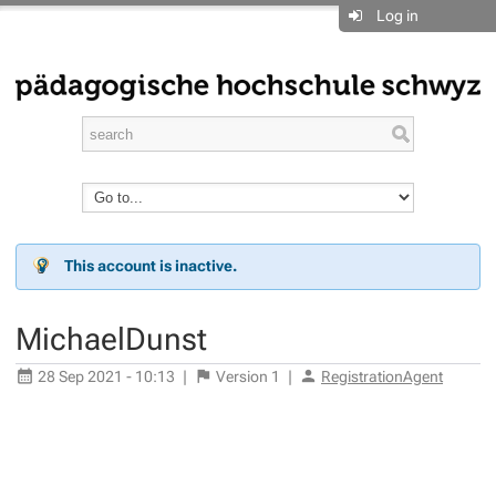
Log in
This account is inactive.
MichaelDunst
28 Sep 2021 - 10:13
|
Version
1
|
RegistrationAgent