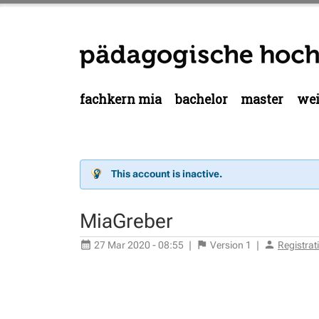
fachkern mia
bachelor
master
wei
This account is inactive.
MiaGreber
27 Mar 2020 - 08:55
|
Version
1
|
Registra