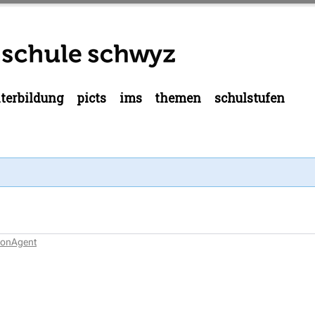
terbildung
picts
ims
themen
schulstufen
tionAgent