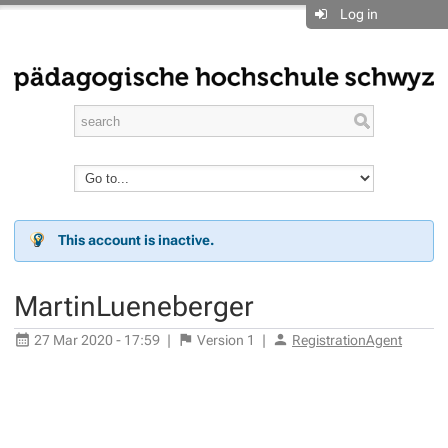
Log in
This account is inactive.
MartinLueneberger
27 Mar 2020 - 17:59
|
Version
1
|
RegistrationAgent