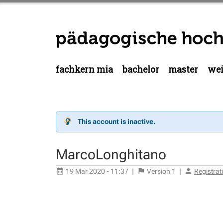
fachkern mia
bachelor
master
wei
This account is inactive.
MarcoLonghitano
19 Mar 2020 - 11:37
|
Version
1
|
Registra