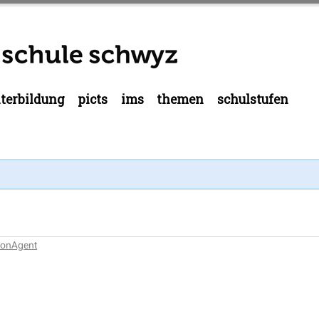
terbildung
picts
ims
themen
schulstufen
tionAgent