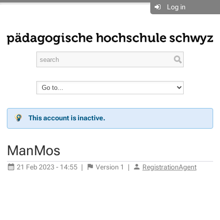
Log in
This account is inactive.
ManMos
21 Feb 2023 - 14:55
|
Version
1
|
RegistrationAgent