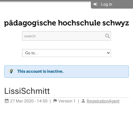
Log in
This account is inactive.
LissiSchmitt
27 Mar 2020 - 14:50
|
Version
1
|
RegistrationAgent