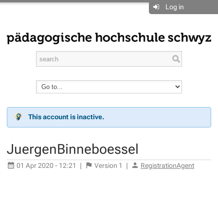
Log in
This account is inactive.
JuergenBinneboessel
01 Apr 2020 - 12:21
|
Version
1
|
RegistrationAgent