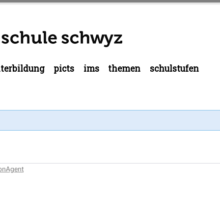
terbildung
picts
ims
themen
schulstufen
ionAgent