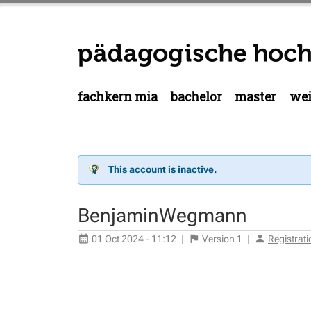
fachkern mia
bachelor
master
wei
This account is inactive.
BenjaminWegmann
01 Oct 2024 - 11:12
|
Version
1
|
Registrat