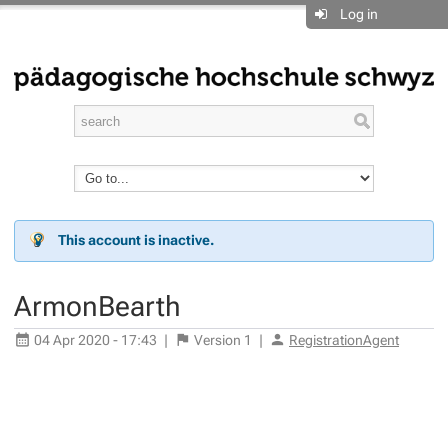
Log in
This account is inactive.
ArmonBearth
04 Apr 2020 - 17:43
|
Version
1
|
RegistrationAgent