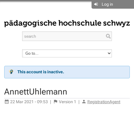
Log in
This account is inactive.
AnnettUhlemann
22 Mar 2021 - 09:53
|
Version
1
|
RegistrationAgent