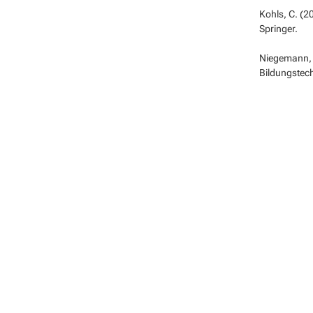
Kohls, C. (2
Springer.
Niegemann, H
Bildungstec