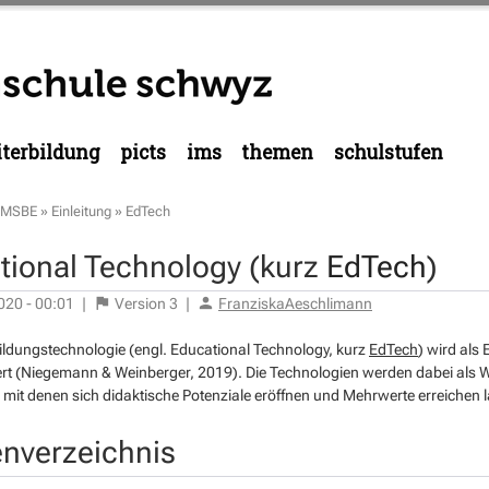
terbildung
picts
ims
themen
schulstufen
MSBE
»
Einleitung
»
EdTech
tional Technology (kurz
EdTech
)
020 - 00:01
|
Version
3
|
FranziskaAeschlimann
ildungstechnologie
(engl. Educational Technology, kurz
EdTech
) wird als
ert (Niegemann & Weinberger, 2019). Die Technologien werden dabei als 
n, mit denen sich didaktische Potenziale eröffnen und Mehrwerte erreichen 
enverzeichnis