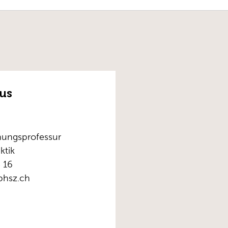
us
chungsprofessur
ktik
 16
phsz.ch