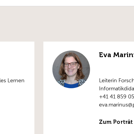
Eva Marin
les Lernen
Leiterin Fors
Informatikdida
+41 41 859 05
eva.marinus@
Zum Porträt