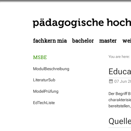
fachkern mia
bachelor
master
wei
MSBE
You are here:
ModulBeschreibung
Educa
LiteraturSub
07 Jun 2
ModelPrüfung
Der Begriff
B
charakterisi
EdTechListe
bereitstelle
Quell