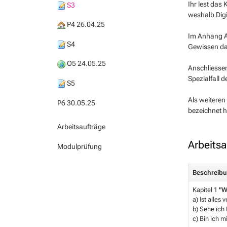
Ihr lest das 
S3
weshalb Digi
P4 26.04.25
Im Anhang 
S4
Gewissen dav
O5 24.05.25
Anschliessen
Spezialfall 
S5
Als weiteren
P6 30.05.25
bezeichnet h
Arbeitsaufträge
Arbeitsa
Modulprüfung
Beschreib
Kapitel 1
"W
a) Ist alles 
b) Sehe ich
c) Bin ich 