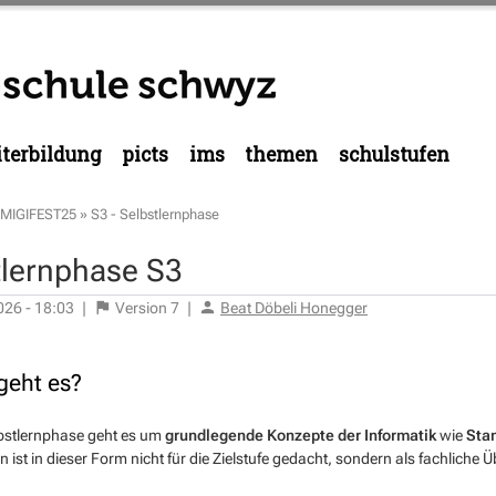
terbildung
picts
ims
themen
schulstufen
MIGIFEST25
»
S3 - Selbstlernphase
tlernphase S3
026 - 18:03
|
Version
7
|
Beat Döbeli Honegger
eht es?
lbstlernphase geht es um
grundlegende Konzepte der Informatik
wie
Sta
n ist in dieser Form nicht für die Zielstufe gedacht, sondern als fachlich