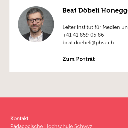
Beat Döbeli Honegg
Leiter Institut für Medien u
+41 41 859 05 86
beat.doebeli@phsz.ch
Zum Porträt
Kontakt
Pädagogische Hochschule Schwyz