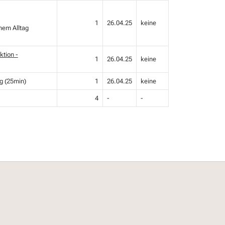
1
26.04.25
keine
nem Alltag
ktion -
1
26.04.25
keine
g (25min)
1
26.04.25
keine
4
-
-