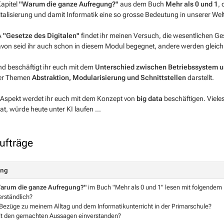
Kapitel
"Warum die ganze Aufregung?"
aus dem Buch
Mehr als 0 und 1
,
talisierung und damit Informatik eine so grosse Bedeutung in unserer Welt
A
"Gesetze des Digitalen"
findet ihr meinen Versuch, die wesentlichen Ge
on seid ihr auch schon in diesem Modul begegnet, andere werden gleich d
d beschäftigt ihr euch mit dem
Unterschied zwischen Betriebssystem 
der Themen
Abstraktion, Modularisierung und Schnittstellen
darstellt.
 Aspekt werdet ihr euch mit dem Konzept von
big data
beschäftigen. Viele
at, würde heute unter KI laufen ...
ufträge
ung
arum die ganze Aufregung?"
im Buch
"Mehr als 0 und 1"
lesen mit folgendem
verständlich?
 Bezüge zu meinem Alltag und dem Informatikunterricht in der Primarschule?
mit den gemachten Aussagen einverstanden?