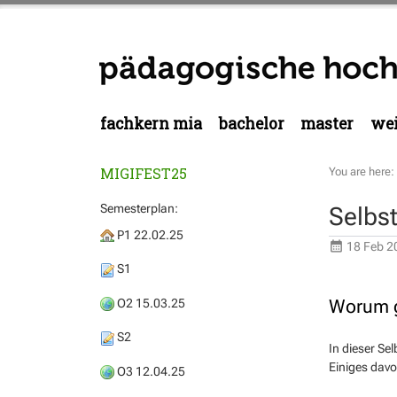
fachkern mia
bachelor
master
wei
MIGIFEST25
You are here:
Semesterplan:
Selbs
P1 22.02.25
18 Feb 2
S1
Worum g
O2 15.03.25
S2
In dieser Se
Einiges davo
O3 12.04.25