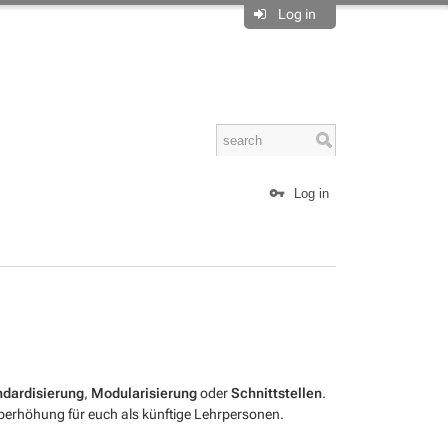
Log in
Log in
ndardisierung
,
Modularisierung
oder
Schnittstellen
.
e Überhöhung für euch als künftige Lehrpersonen.