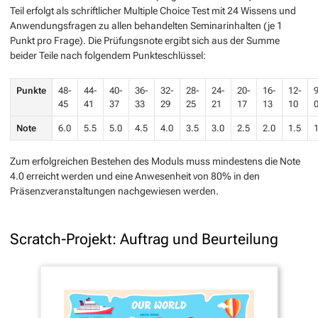
Teil erfolgt als schriftlicher Multiple Choice Test mit 24 Wissens und
Anwendungsfragen zu allen behandelten Seminarinhalten (je 1
Punkt pro Frage). Die Prüfungsnote ergibt sich aus der Summe
beider Teile nach folgendem Punkteschlüssel:
Punkte
48-
44-
40-
36-
32-
28-
24-
20-
16-
12-
9
45
41
37
33
29
25
21
17
13
10
Note
6.0
5.5
5.0
4.5
4.0
3.5
3.0
2.5
2.0
1.5
1
Zum erfolgreichen Bestehen des Moduls muss mindestens die Note
4.0 erreicht werden und eine Anwesenheit von 80% in den
Präsenzveranstaltungen nachgewiesen werden.
Scratch-Projekt: Auftrag und Beurteilung