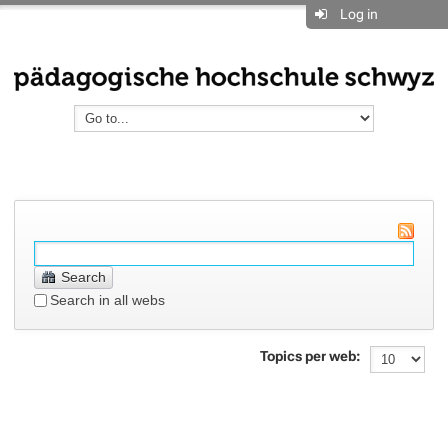
Log in
Search
Search in all webs
Topics per web: