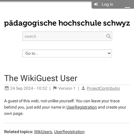
Log in
The WikiGuest User
24 Sep 2024 - 10:52
|
Version
1
|
ProjectContributor
A guest of this web, not unlike yourself. You can leave your trace
behind you, just add your name in
UserRegistration
and create your
own page.
Related topics:
WikiUsers
,
UserRegistration