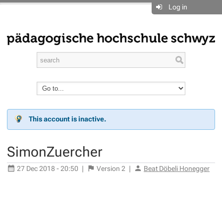
Log in
This account is inactive.
SimonZuercher
27 Dec 2018 - 20:50
|
Version
2
|
Beat Döbeli Honegger