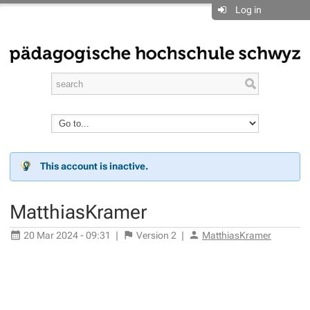
Log in
This account is inactive.
MatthiasKramer
20 Mar 2024 - 09:31
|
Version
2
|
MatthiasKramer