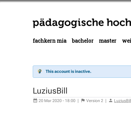
fachkern mia
bachelor
master
wei
This account is inactive.
LuziusBill
20 Mar 2020 - 18:00
|
Version
2
|
LuziusBil