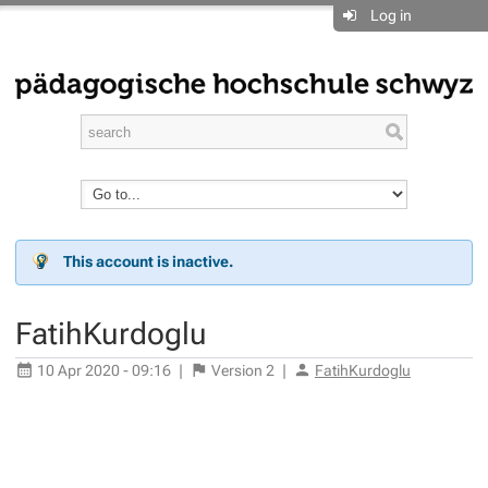
Log in
This account is inactive.
FatihKurdoglu
10 Apr 2020 - 09:16
|
Version
2
|
FatihKurdoglu