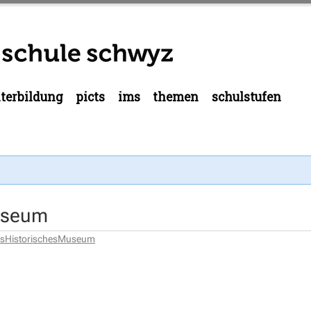
terbildung
picts
ims
themen
schulstufen
useum
esHistorischesMuseum