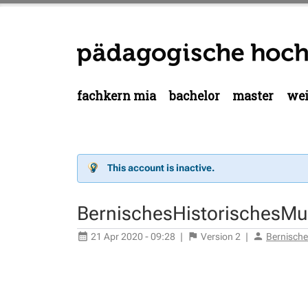
fachkern mia
bachelor
master
wei
This account is inactive.
BernischesHistorischesM
21 Apr 2020 - 09:28
|
Version
2
|
Bernisch