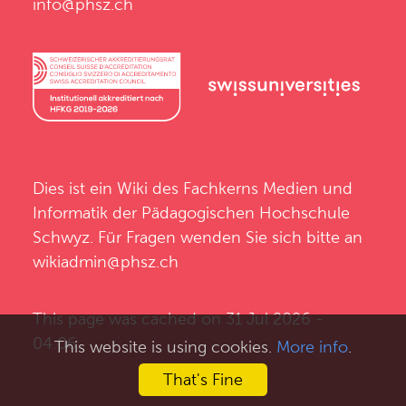
info@phsz.ch
Dies ist ein Wiki des
Fachkerns Medien und
Informatik
der
Pädagogischen Hochschule
Schwyz
. Für Fragen wenden Sie sich bitte an
wikiadmin@phsz.ch
This page was cached on 31 Jul 2026 -
04:06.
This website is using cookies.
More info
.
That's Fine