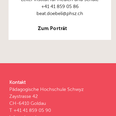
+41 41 859 05 86
beat.doebeli@phsz.ch
Zum Porträt
Kontakt
Pädagogische Hochschule Schwyz
Zaystrasse 42
CH-6410 Goldau
T +41 41 859 05 90