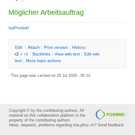
Möglicher Arbeitsauftrag
IsaProdukt
E
dit
|
A
ttach
|
P
rint version
|
H
istory
:
r2
<
r1
|
B
acklinks
|
V
iew wiki text
|
Edit
w
iki
text
|
M
ore topic actions
- This page was cached on 29 Jul 2026 - 05:14.
Copyright © by the contributing authors. All
material on this collaboration platform is the
property of the contributing authors.
Ideas, requests, problems regarding mia.phsz.ch?
Send feedback