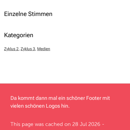
Einzelne Stimmen
Kategorien
Zyklus 2
,
Zyklus 3
,
Medien
Da kommt dann mal ein schöner Footer mit
vielen schönen Logos hin.
This page was cached on 28 Jul 2026 -