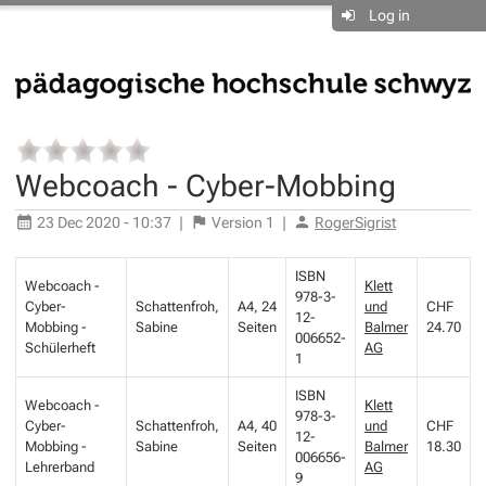
Log in
Webcoach - Cyber-Mobbing
23 Dec 2020 - 10:37
|
Version
1
|
RogerSigrist
ISBN
Webcoach -
Klett
978-3-
Cyber-
Schattenfroh,
A4, 24
und
CHF
12-
Mobbing -
Sabine
Seiten
Balmer
24.70
006652-
Schülerheft
AG
1
ISBN
Webcoach -
Klett
978-3-
Cyber-
Schattenfroh,
A4, 40
und
CHF
12-
Mobbing -
Sabine
Seiten
Balmer
18.30
006656-
Lehrerband
AG
9