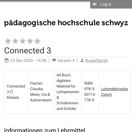
Log in
Connected 3
23 Dec 2020 - 14:06
|
Version
4
|
RogerSigrist
A4 Buch,
digitales
Fischer,
ISBN
Connected
Material für
Claudia,
978-3-
Lehrmittelverlag
3 (7.
Lehrpersonen
Meier, Urs &
03713-
Zürich
Klasse)
&
Autorenteam
778-9
Schülerinnen
und Schüler
Informationen zum Lehrmittel