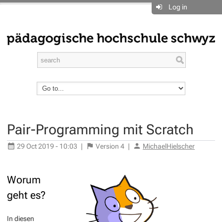
Log in
Pair-Programming mit Scratch
29 Oct 2019 - 10:03
|
Version
4
|
MichaelHielscher
Worum
geht es?
In diesen